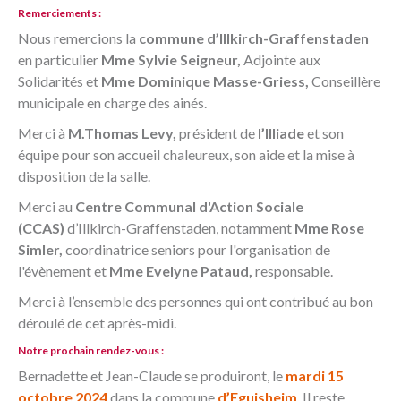
Remerciements :
Nous remercions la
commune d’Illkirch-Graffenstaden
en particulier
Mme Sylvie Seigneur,
Adjointe aux
Solidarités et
Mme Dominique Masse-Griess,
Conseillère
municipale en charge des ainés.
Merci à
M.Thomas Levy,
président de
l’Illiade
et son
équipe pour son accueil chaleureux, son aide et la mise à
disposition de la salle.
Merci au
Centre Communal d'Action Sociale
(CCAS)
d’Illkirch-Graffenstaden, notamment
Mme Rose
Simler,
coordinatrice seniors pour l'organisation de
l'évènement et
Mme Evelyne Pataud,
responsable.
Merci à l’ensemble des personnes qui ont contribué au bon
déroulé de cet après-midi.
Notre prochain rendez-vous :
Bernadette et Jean-Claude se produiront, le
mardi 15
octobre 2024
dans la commune
d’Eguisheim
.
Il reste