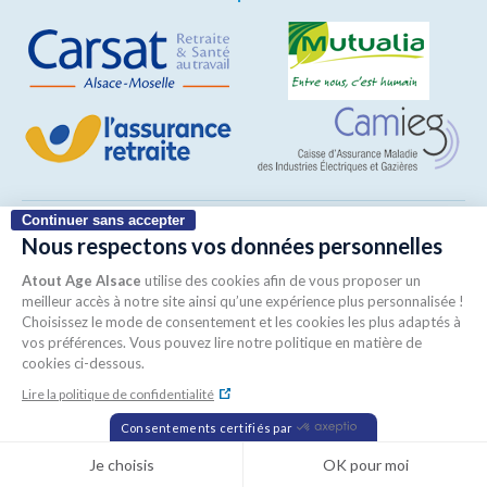
Continuer sans accepter
Copyright © 2026 www.atoutagealsace.fr
Nous respectons vos données personnelles
Mentions légales
Politique de confidentialité
Consentement aux cookies
Plan du site
Atout Age Alsace
utilise des cookies afin de vous proposer un
Création
meilleur accès à notre site ainsi qu’une expérience plus personnalisée !
Choisissez le mode de consentement et les cookies les plus adaptés à
vos préférences. Vous pouvez lire notre politique en matière de
cookies ci-dessous.
Lire la politique de confidentialité
Consentements certifiés par
Je choisis
OK pour moi