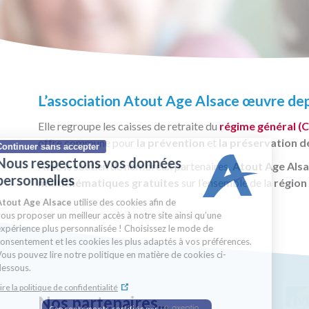
L’association Atout Age Alsace œuvre depu
Elle regroupe les caisses de retraite du
régime général (
offre commune pour
la prévention
et
la préservation de 
Continuer sans accepter
Nous respectons vos données
Avec le soutien de nombreux partenaires,
Atout Age Als
personnelles
multithématiques gratuites
sur l’ensemble de la
région
Atout Age Alsace
utilise des cookies afin de
vous proposer un meilleur accès à notre site ainsi qu’une
expérience plus personnalisée ! Choisissez le mode de
consentement et les cookies les plus adaptés à vos préférences.
Vous pouvez lire notre politique en matière de cookies ci-
dessous.
Lire la politique de confidentialité
Nos partenaires...
Consentements certifiés par