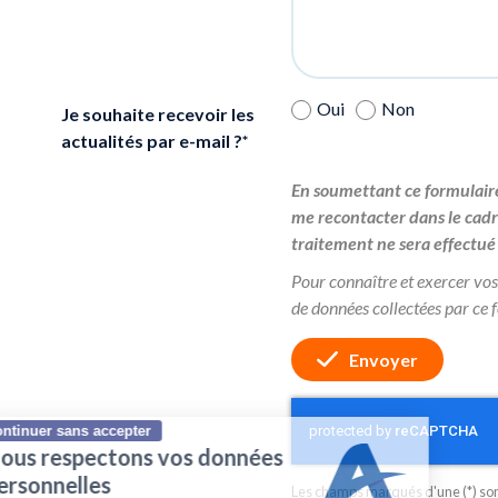
Oui
Non
Je souhaite recevoir les
actualités par e-mail ?
En soumettant ce formulaire
me recontacter dans le cad
traitement ne sera effectué
Pour connaître et exercer vos
de données collectées par ce 
Envoyer
Continuer sans accepter
Nous respectons vos données
personnelles
Les champs marqués d'une (*) sont